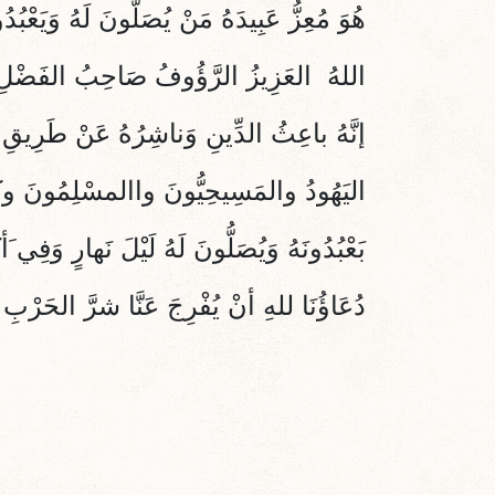
هُوَ مُعِزُّ عَبِيدَهُ مَنْ يُصَلُّونَ لَهُ وَيَعْبُدُ
اللهُ العَزِيزُ الرَّؤُوفُ صَاحِبُ الفَضْلِ
إنَّهُ باعِثُ الدِّينِ وَناشِرُهُ عَنْ طَرِيقِ جُلّ
اليَهُودُ والمَسِيحِيُّونَ واالمسْلِمُونَ وكل
بَعْبُدُونَهُ وَيُصَلُّونَ لَهُ لَيْلَ نَهارٍ وَفِي َأ
دُعَاؤُنَا للهِ أنْ يُفْرِجَ عَنَّا شرَّ الحَرْبِ