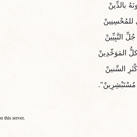
ونَهُ بالدِّينْ
 للمُحْسِنِينْ
ِ النَّبِيِّينْ
ُّ المَوَحِّدِينْ
كْثَرِ السِّنينْ
 مُسْتَبْشِرِينْ".