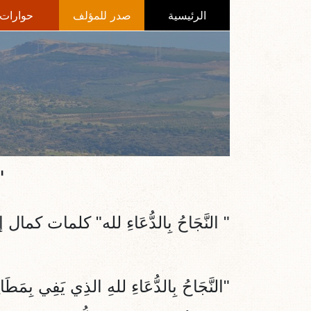
الرئيسية
صدر للمؤلف
حوارات
"
"
النَّجَاحُ بِالدُّعَاءِ لله
" كلمات كمال إ
"النَّجَاحُ بِالدُّعَاءِ للهِ الذِي يَفِي بِمَطَا