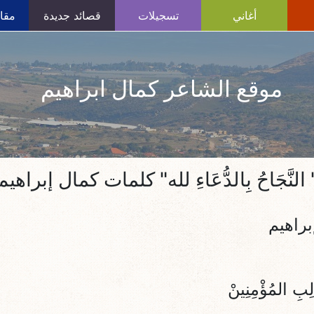
أغاني
تسجيلات
قصائد جديدة
مقال
موقع الشاعر كمال ابراهيم
 النَّجَاحُ بِالدُّعَاءِ لله" كلمات كمال إبراهيم
براهيم
لِبِ المُؤْمِنِينْ