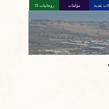
ات نقدية
مؤلفات
روجانيات 15