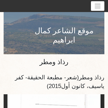
موقع الشاعر كمال
ابراهيم
رذاذ ومطر
رذاذ ومطر(شعر- مطبعة الحقيقة- كفر
ياسيف، كانون أول2015)