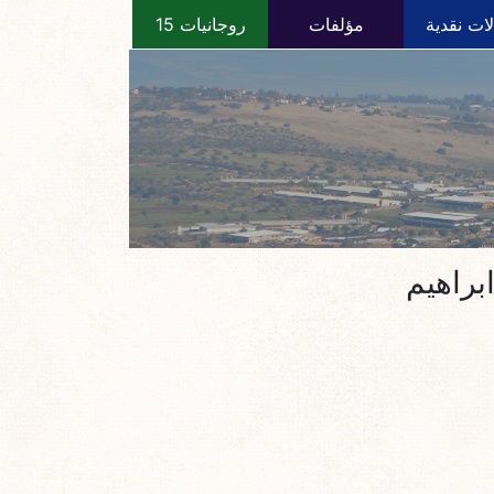
ات نقدية
مؤلفات
روجانيات 15
براهيم