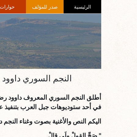
الرئيسية
صدر للمؤلف
حوارات
النجم السوري داوود 
أطلق النجم السوري المعروف داوود رضوان 
في أحد ستوديوهات جبل العرب بتنفيذ عا
اليكم النص والأغنية بصوت وغناء النجم دا
"
صَحِّ القولْ وِلَي قالْ