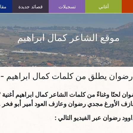
أغاني
تسجيلات
قصائد جديدة
مقال
موقع الشاعر كمال ابراهيم
رضوان يطلق من كلمات كمال ابراهيم -
لحنًا وغناءً من كلمات الشاعر كمال ابراهيم أغنية " ص
زف الأورغ مجدي رضوان وعازف العود أمير أبو فخر .
وود رضوان عبر الفيديو التالي :