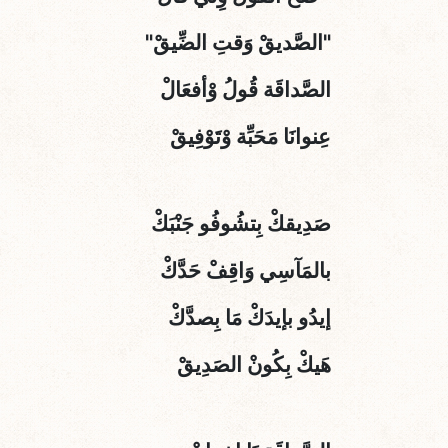
"الصَّديقْ وَقتِ الضِّيقْ"
الصَّداقَة قُولُ وْأفعَالْ
عِنوانَا مَحَبِّة وْتَوْفِيقْ
صَدِيقكْ بِتشُوفُو جَنْبَكْ
بالمَآسِي وَاقِفْ حَدَّكْ
إيدُو بإيدَكْ مَا بِصدَّكْ
هَيكْ بِكُونْ الصَدِيقْ