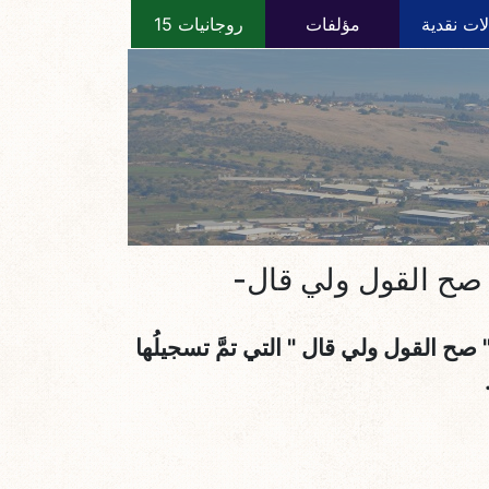
ات نقدية
مؤلفات
روجانيات 15
 صح القول ولي قال-
ح القول ولي قال " التي تمَّ تسجيلُها