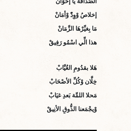
الصَّداقَة يَا إخوَانْ
إخلاصُ وْوِدّْ وْأمَانْ
مَا بِغيِّرْهَا الزَّمَانْ
هذا الِّي اسْمُو رَفِيقْ
هَلا بقدُومِ الغُيَّابْ
خِلَّان وْكُلِّ الأصْحَابْ
مَحلا اللمِّة بَعدِ غيَابْ
وْيجْمَعنا الذُّوقِ الأنِيقْ