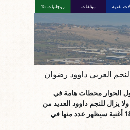
ات نقدية
مؤلفات
روجانيات 15
النجم العربي داوود رضوان
ناول الحوار محطات هامة في
لا يزال للنجم داوود العديد من
القصائد والأغاني منها الروحانية والوطنية والاجتماعية التي وصل عددها حتى الآن 18 أغنية سيظهر عدد منها في