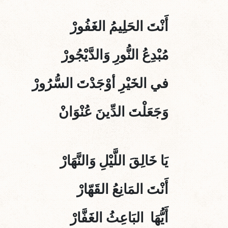
أَنْتَ الحَلِيمُ الغَفُورْ
مُبْدِعُ النُّورِ وَالدَّيْجُورْ
في الخَيْرِ أوْجَدْتَ السُّرُورْ
وَجَعَلْتَ الدِّينَ عُنْوَانْ
يَا خَالِقَ اللَّيْلِ وَالنَّهَارْ
أَنْتَ المَانِعُ القَهّارْ
أَيُّهَا البَاعِثُ الغَفَّارْ