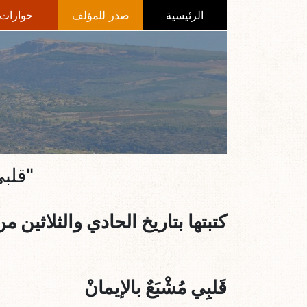
الرئيسية
صدر للمؤلف
حوارات
"قلبي
كتبتها بتاريخ الحادي والثلاثين من 
قَلبِي مُشْبَعٌ بالإيمانْ