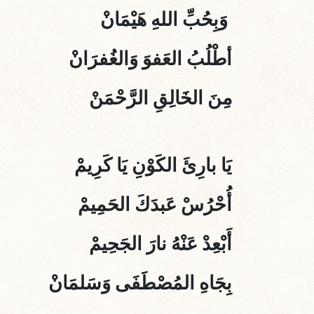
وَبِحُبِّ اللهِ هَيْمَانْ
أطْلُبُ العَفوَ وَالغُفرَانْ
مِنَ الخَالِقِ الرَّحْمَنْ
يَا بارِئَ الكَوْنِ يَا كَرِيمْ
أُحْرُسْ عَبدَكَ الحَمِيمْ
أَبْعِدْ عَنْهُ نارَ الجَحِيمْ
بِجَاهِ المُصْطَفَى وَسَلمَانْ