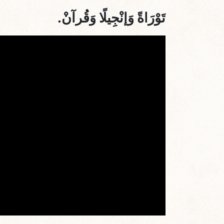
تَوْرَاةً وَإنْجِيلًا وَقُرآنْ.