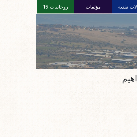
ات نقدية
مؤلفات
روجانيات 15
اهيم