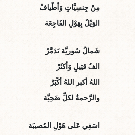
مِنْ جِنسِيَّاتٍ وَأ
طْيافْ
الوَيْلُ بِهَوْلِ الفَاجِعَة
شَمالُ سُوريَّة تَدَمَّرْ
الفُ قتِيلٍ وَأكثَرْ
اللهُ أكبر اللهُ أكْبَرْ
والرَّحمةُ لكلِّ ضَحِيَّة
اسَفِي عَلى هَوْلِ المُصيبَة