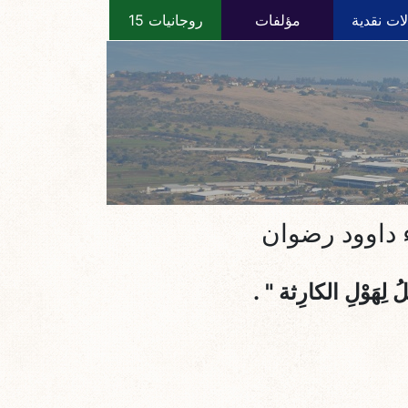
ات نقدية
مؤلفات
روجانيات 15
ناء داوود رضوان
ْلُ لِهَوْلِ الكارِثة "
.