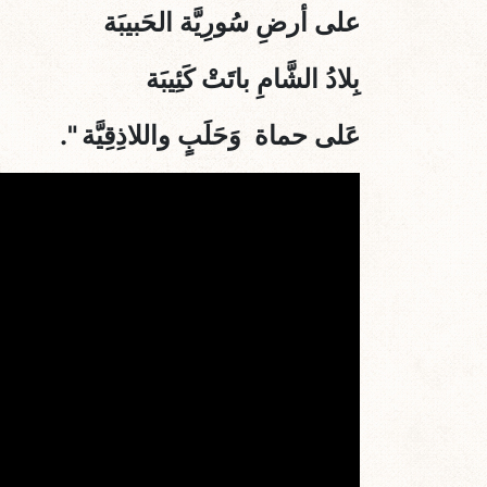
على أرضِ سُورِيَّة الحَبيبَة
بِلادُ الشَّامِ باتَتْ كَئِيبَة
عَلى حماة وَحَلَبٍ واللاذِقِيَّة
".