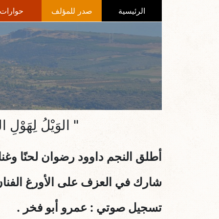
الرئيسية
صدر للمؤلف
حوارات
" الوَيْلُ لِهَو
أطلق النجم داوود رضوان لحنًا وغنا
شارك في العزف على الأورغ الفنان
تسجيل صوتي : عمرو أبو فخر .