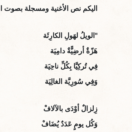
اليكم نص الأغنية ومسجلة بصوت الف
"الويلُ لهَولِ الكارِثَة
هَزّةٌ أرضِيًّةٌ دامِيَة
فِي تُركِيَّا بِكُلِّ ناحِيَة
وَفِي سُورِيَّة الغالِيَة
زِلزالٌ أوْدَى بالآلافْ
وَكُل يومٍ عَدَدٌ يُضَافْ