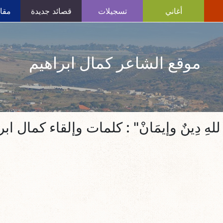
أغاني
تسجيلات
قصائد جديدة
مقال
موقع الشاعر كمال ابراهيم
نَا للهِ دِينٌ وإيمَانْ" : كلمات وإلقاء كمال اب