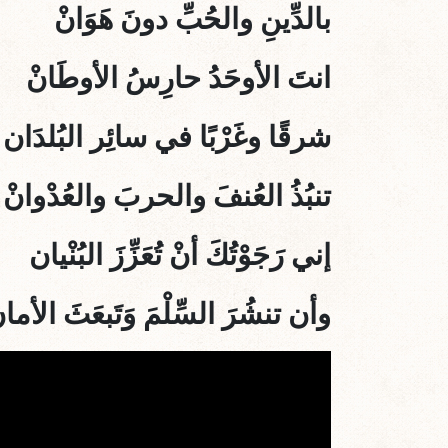
بالدِّينِ والحُبِّ دونَ هَوَانْ
انتَ الأوحَدُ حارِسُ الأوطَانْ
شرقًا وغَرْبًا في سائِر البُلدَان
تنبُذُ العُنفَ والحربَ والعُدْوانْ
إني رَجَوْتُكَ أنْ تُعَزِّزَ البُنْيان
وأن تنشُرَ السِّلْمَ وَتَبعَثَ الأمان