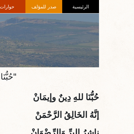
الرئيسية
صدر للمؤلف
حوارات
"حُبُّ
حُبُّنَا للهِ دِينٌ وإيمَانْ
إنَّهُ الخَالِقُ الرَّحْمَنْ
ناشِرُ البِرِّ وَالرِّضْوَانْ