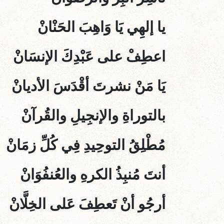
يا إلهِي يَا وَاهِبَ الحَنْانْ
اعطِفْ على عَبْدِكَ الإنسَانْ
يَا مَنْ نشرتَ أقْدَسَ الأديانْ
بالتوراةِ والإنجِيلِ والقُرآنْ
مُطْلِقُ التوحِيدِ فِي كُلِّ زمَانْ
أنتَ مُنبِذُ الكرهِ والعُنفُوَانْ
أرجُو أنْ تَعطِفَ عَلى الخِلَّانْ