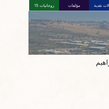
ات نقدية
مؤلفات
روجانيات 15
راهيم