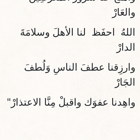
والعَارْ
اللهُ احفَظ لنا الأهلَ وسلامَةَ
الدارْ
وارزِقنا عطفَ الناسِ وَلُطفَ
الجَارْ
واهِدنا عفوَك واقبلْ مِنَّا الاعتذارْ"