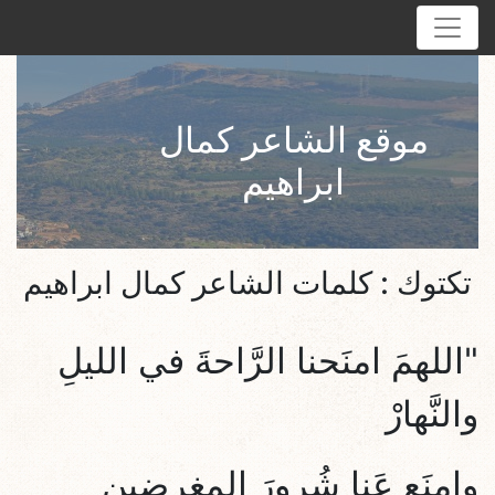
موقع الشاعر كمال
ابراهيم
تكتوك : كلمات الشاعر كمال ابراهيم
"اللهمَ امنَحنا الرَّاحةَ في الليلِ
والنَّهارْ
وامنَع عَنا شُرورَ المغرضِين