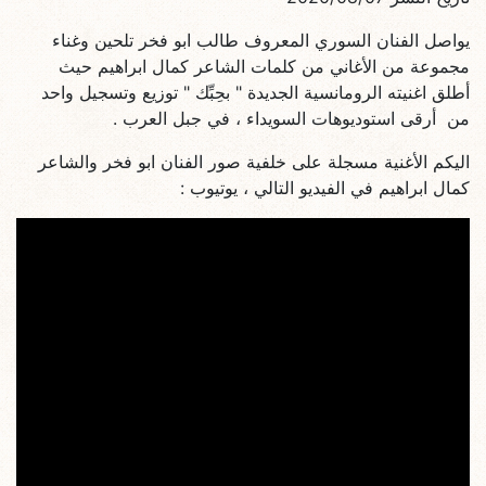
يواصل الفنان السوري المعروف طالب ابو فخر تلحين وغناء
مجموعة من الأغاني من كلمات الشاعر كمال ابراهيم حيث
أطلق اغنيته الرومانسية الجديدة " بحِبِّك " توزيع وتسجيل واحد
من أرقى استوديوهات السويداء ، في جبل العرب .
اليكم الأغنية مسجلة على خلفية صور الفنان ابو فخر والشاعر
كمال ابراهيم في الفيديو التالي ، يوتيوب :