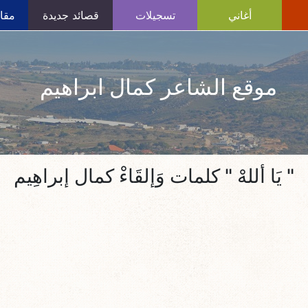
أغاني
تسجيلات
قصائد جديدة
مقال
موقع الشاعر كمال ابراهيم
" يَا أللهْ " كلمات وَإلقَاءْ كمال إبراهِيم