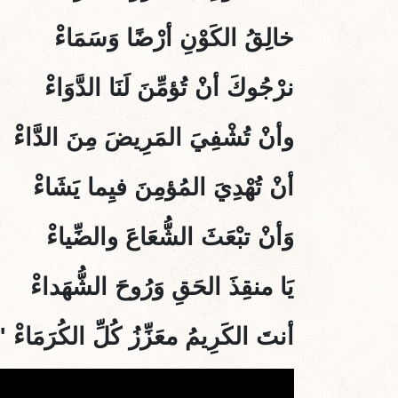
خالِقُ الكَوْنِ أرْضًا وَسَمَاءْ
نرْجُوكَ أنْ تُؤمِّنَ لَنَا الدَّوَاءْ
وأنْ تُشْفِيَ المَرِيضَ مِنَ الدَّاءْ
أنْ تُهْدِيَ المُؤمِنَ فيِما يَشَاءْ
وَأنْ تبْعَثَ الشُّعَاعَ والضِّياءْ
يَا منقِذَ الحَقِ وَرُوحَ الشُّهَداءْ
أنتَ الكَرِيمُ معَزِّزُ كُلِّ الكُرَمَاءْ "