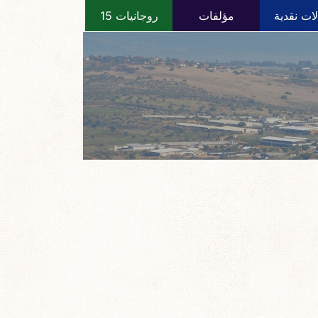
ات نقدية
مؤلفات
روجانيات 15