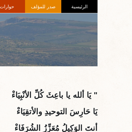
الرئيسية
صدر للمؤلف
حوارات
" يَا ألله يا باعِثَ كُلِّ الأنْبِيَاءْ
يَا حَارِسَ التوحيدِ والأتقِيَاءْ
أنتَ الوَكِيلُ مُعَزِّزُ الشُرَفَاءْ