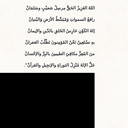
اللهُ العَزِيزُ الحَقُّ مرسِلُ شعيْبٍ وسَلمَانْ
رافعُ السمواتِ وَمُبَسِّطُ الأرَضِ وَالبُنيانْ
إلهُ الكَوْنِ حَارِسُ الخَلقِ بالدّينِ والإيمانْ
بهِ نسْتَعِينُ نَحْنُ المُؤمِنونَ نَطْلُبُ الغفرانْ
منَ المُعِزِّ مكافِئِ الطيبينَ بالبِرِّ والإحْسانْ
جَلَّ الإلهُ مُنْزِلُ التوراةِ والإنجِيلِ والقرآنْ".