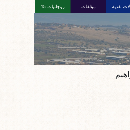
ات نقدية
مؤلفات
روجانيات 15
اهيم