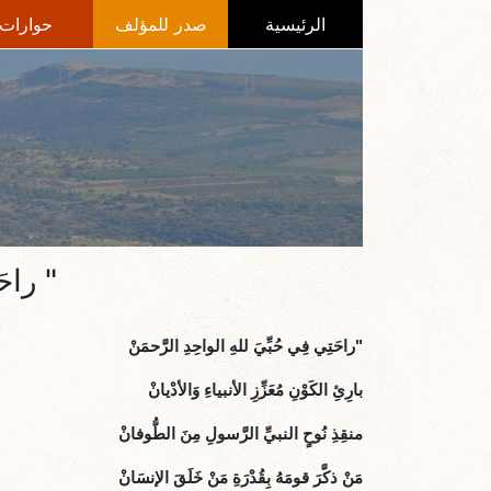
الرئيسية
صدر للمؤلف
حوارات
" راح
"راحَتِي فِي حُبِّيَ للهِ الواحِدِ الرَّحمَنْ
بارِئِ الكَوْنِ مُعَزِّزِ الأنبياءِ وَالأدْيانْ
منقِذِ نُوحٍ النبيِّ الرَّسولِ مِنَ الطُّوفانْ
مَنْ ذكَّرَ قومَهُ بِقُدْرَةِ مَنْ خَلَقَ الإنسَانْ