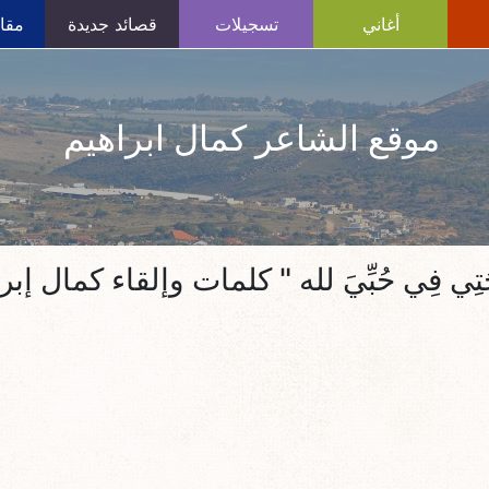
أغاني
تسجيلات
قصائد جديدة
مقال
موقع الشاعر كمال ابراهيم
َتِي فِي حُبِّيَ لله " كلمات وإلقاء كمال إبر