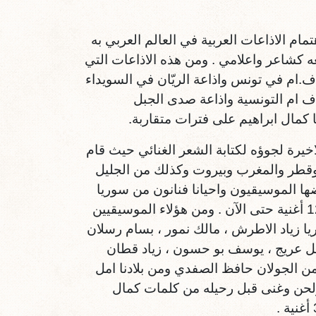
مام الاذاعات العربية في العالم العربي به
ه كشاعر واعلامي . ومن هذه الاذاعات التي
.ام في تونس واذاعة الريّان في السويداء
اف ام التونسية واذاعة صدى الجبل
 كمال ابراهيم على فترات متقاربة.
اخيرة لجوؤه لكتابة الشعر الغنائي حيث قام
 وقطر والمغرب وبيروت وكذلك من الجليل
ها الموسيقيون واحيانا فنانون من سوريا
ولبنان والجليل والجولان والضفة الغربية وقد تم له تلحين وغناء 120 أغنية حتى الآن . ومن هؤلاء الموسيقيين
ا زياد الاطرش ، مالك نمور ، بسام رسلان
سل عريج ، يوسف بو حسون ، زياد قطان
الجولان حافظ الصفدي ومن بلادنا امل
حن وغنى قبل رحيله من كلمات كمال