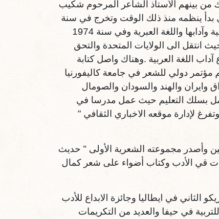
ك من بينهم الأستاذ الشاعر المرحوم شكيب
ي بدأ ينظمه منذ ذلك الوقت وتخرج في سنة
1969 بعدها التحق بالجامعة العبرية في القدس لدراسة اللغة العربية وآدابها واللغة العبرية وفي سنة 1974
على اللقب الأول بعدها عمل في الصحافة حتى عام 1978 حيث انتقل الى الولايات المتحدة والتحق
داب اللغة العربية .وهناك واصل كتابة
 مؤتمر دولي للشعر في جامعة كاليفورنيا
دة والعراق وايران والهند والسودان والصومال
عمل بسلك التعليم حيث عمل مدرسا في
200 عند خروجه للتقاعد ، وتفرغ لإدارة موقعه الاخباري الثقافي "
السنين وأصدر مجموعته الشعرية الأولى " حديث
5 اصدارا منهم كتاب دراسات قي الأدب وكتاب أضواء على شعر كمال
و الثاني في ايطاليا وجائزة الابداع للأدب
أكاديمية العربية للتربية في حيفا والعديد من التكريمات