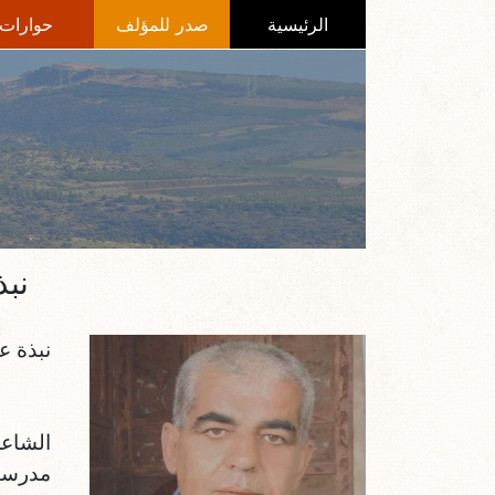
الرئيسية
صدر للمؤلف
حوارات
نبذ
نبذة ع