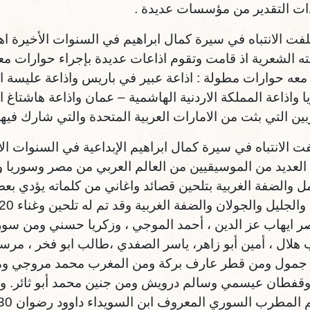
ت التقدير من مؤسسات عديدة .
لفت الانتباه في سيرة كمال ابراهيم في السنوات الأخيرة اهت
ته الشعرية اذ قامت وتقوم اذاعات عديدة بإجراء حوارات مع
عه حوارات مطولة : اذاعة عبير في باريس واذاعة عليسة اف
ا واذاعة المملكة الاردنية الهاشمية – عمان واذاعة هاشتاغ 
بين التي بثت من الامارات العربية المتحدة والتي شارك فيها
فت الانتباه في سيرة كمال ابراهيم الإبداعية في السنوات ال
العديد من الموسيقيين من العالم العربي من مصر وسوريا
ل والضفة الغربية بتلحين قصائد واغاني من كلماته يؤدي بعض
 ايهاب عز الدين ، أحمد الموجي ، وزكريا حسني ومن سوري
 هلال ، أمين أبو زاهر، ياسر الصفدي ،طالب ابو فخر ، مر
جمول ومن قطر عارف بركة ومن المغرب محمد مروجي ومن 
فطان عيسمي وسالم درويش ومن جنين محمد أبو ثائر. ول
 المطرب السوري المعروف ابن السويداء داوود رضوان 30 أغنية .