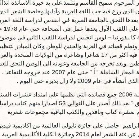
 المرحوم سميح القاسم وتتلمذ على يد خيرة الاساتذة آنذا
الذي زرع فيه حب اللغة العربية وآدابها وخاصة الشعر الذ
حصل 
 كاليفورنيا – لوس انجلس لدراسة اللقب الثاني في موضوع آ
ونظم قصائد في الغربة والحنين للوطن وكان المبادر لتنظيم
شارك فيه اكثر من 17 شاعرا وشاعرة من الولايات المتح
ن .وبعد تخرجه من الجامعة وعودته الى الوطن التحق لل
مدرسة المغار الشاملة " أ " حتى عام 7
أه في عام 2009 ولا زال يديره حتى اليوم .
في سنة 2006 جمع قصائده التي نظمها على امتداد عشرات 
الجرمق " بعد ذلك أصدر على التوالي 3
م لعشرة كتاب ونافدين والكتب الباقية مجموعات شعرية
براهيم حاصل على جائزة نابولي العالمية من اكاديمية فيديريك
العربي عن فئة الشعر لعام 2014 وجائزة الكلية ال