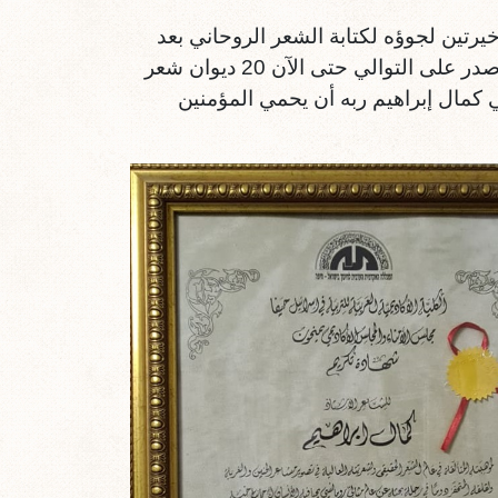
يرتين لجوؤه لكتابة الشعر الروحاني بعد
تسلمه دين التوحيد مما جعله يركز كتابته شعرًا على الروحانيات فأصدر على التوالي حتى الآن 20 ديوان شعر
ذه المجموعات يناجي كمال إبراهيم ربه أن يحمي المؤمنين