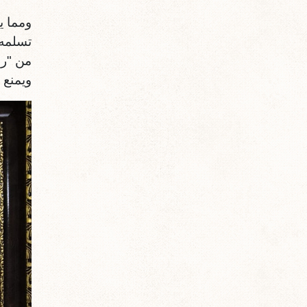
و
مما ي
ويمنع 