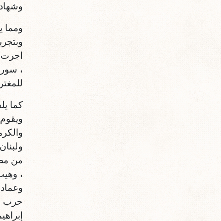
وشهادا
ومما ي
وبتجرب
اجرت م
، سوري
للمغتر
كما يل
ويقوم 
والكرم
من مصر
، وهيب
وعماد 
حرب وق
إبراهيم