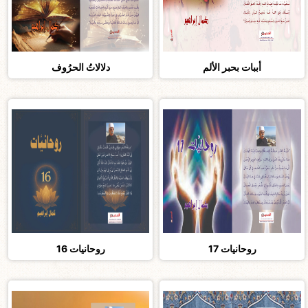
أببات بحبر الألم
دلالاتُ الحرُوف
روحانيات 17
روحانيات 16