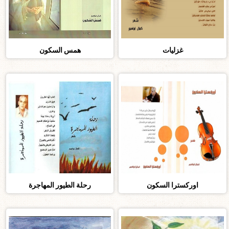
غزليات
همس السكون
اوركسترا السكون
رحلة الطيور المهاجرة