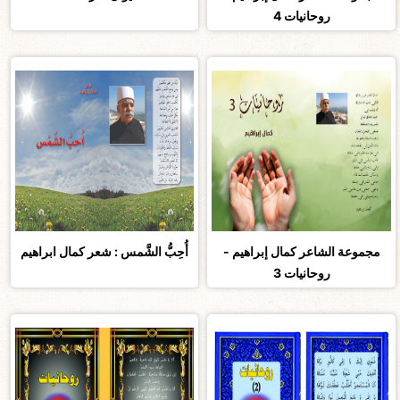
روحانيات 4
مجموعة الشاعر كمال إبراهيم -
أُحِبُّ الشَّمس : شعر كمال ابراهيم
روحانيات 3