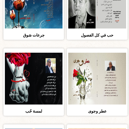
حب في كل الفصول
جرعات شوق
عطر وجوى
لمسة حُب