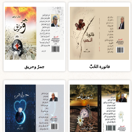
فاتورة الحُبّْ
جمرٌ وحريق