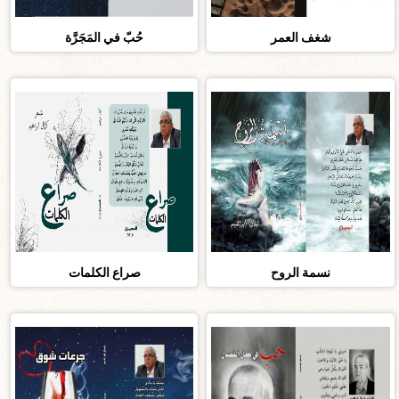
شغف العمر
حُبّ في المَجَرَّة
نسمة الروح
صراع الكلمات