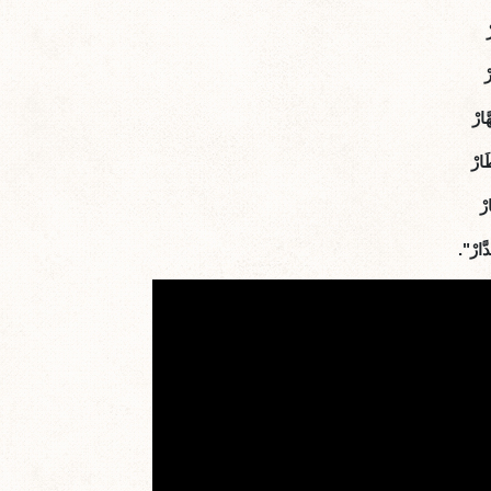
ْ
ارْ
َارْ
رْ
َارْ".