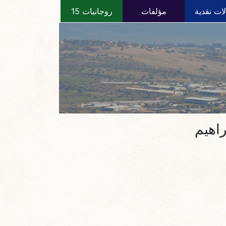
ات نقدية
مؤلفات
روجانيات 15
راهيم