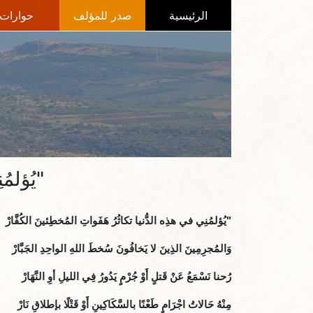
الرئيسية
صدر للمؤلف
حوارات
"يُؤلم
"يُؤلمُنِي في هذِه الدُّنيا تكاثُرُ هَفَواتِ المُخطِئينَ الكُفَّارْ
وَالمُجرِمِينَ الذِينَ لا يَخافُونَ سُخطَ اللهِ الواحِدِ الجَبَّارْ
رُحنا نَسْمَعُ عَنْ قَتلٍ أَوْ جُرْمٍ يَدُورُ فِي الليلِ أوِ النَّهَارْ
مِنْهُ حَالاتُ اجْرَامٍ طَعْنًا بالسَّكَاكِينِ أَوْ قَتْلًا بإطلاقِ نَارْ