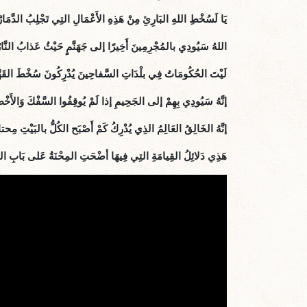
يَا لَسُخْطِ اللهِ البَارِئِ مِنْ هَذِهِ الأَعْمَالِ التِي تَجْلِبُ الدَّمَارْ
اللهُ سَيُودِي بالمُجْرِمِينَ أَخِيرًا إلى جَهَنَّمٍ حَيْثُ عَذابُ النَّار
لَيْتَ الحُكُومَاتُ فِي بلْدَاتِ السَّفاحِينَ يُدْرِكُونَ سُخْطَ القَهَّ
إنَّهُ سَيُودِي بِهِمْ إلى الجَحِيمِ إذا لَمْ يُوقِفُوا السَّفْكَ وَالأَخْط
إنَّهُ الخَالِقُ العَالِمُ الذِي يُدْرِكُ كَمْ أَصْبَح الكُلُّ بالبَيْتِ مِحتا
هَذِي دَلائِلُ القِيامَةِ التِي فِيهَا أضْحَتِ المِحْنَةُ عَلى بَابِ الدّ