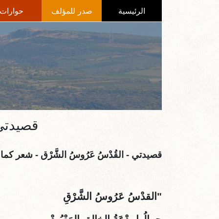
الرئيسية
صدر للمؤلف
حوارات
قصيدتي
قصيدتي - القُدْسُ عَرُوسُ الشَّرْق - شعر كما
"القدْسُ عَرُوسُ الشَّرْقِ