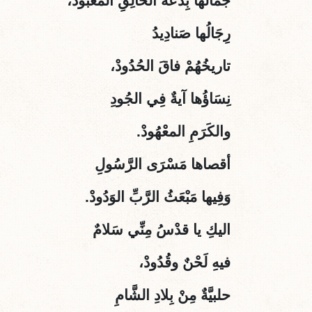
جمالُها بِدْعَةُ الخالِقِ المَعْبُودْ،
رِجَالُها صَنادِيدُ
تاريخُهُمْ فاقَ الحُدُودْ،
نِسَاؤُها آيةٌ فِي
الجُودِ
والكَرَمِ المعْهُودْ.
أقصاها مَسْرَى الرَّسُولِ
وَفِيها مَبْعَثُ الرَّبِّ الوَدُودْ.
اليكِ يا قدْسُ مِنِّي سَلامٌ
فيهِ لَحْنٌ وقُدُودْ،
حلبيَّةٌ مِنْ بِلادِ الشَّامِ