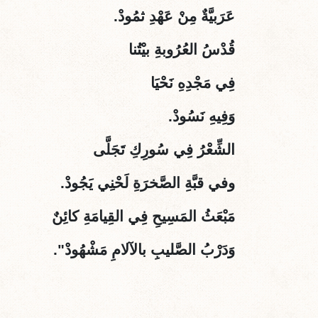
عَرَبيَّةٌ مِنْ عَهْدِ ثمُودْ
.
قُدْسُ العُرُوبةِ بيْتُنا
فِي مَجْدِهِ نَحْيَا
وَفِيهِ نَسُودْ.
الشِّعْرُ فِي سُورِكِ تَجَلَّى
وفي قبَّةِ الصَّخرَةِ لَحْنِي يَجُودْ.
مَبْعَثُ المَسِيحِ فِي القِيامَةِ كائِنٌ
وَدَرْبُ الصَّليبِ بالآلامِ مَشْهُودْ".