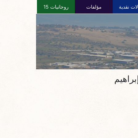
ات نقدية
مؤلفات
روجانيات 15
راهيم