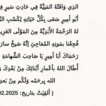
الذِي وَافَتْهُ المَنِيَّةُ فِي حَادِثِ سَيرٍ ف
أبُو أمِيرٍ سَعَى بِكُلِّ حَيَاتِهِ لِكَسْبِ ال
لهُ الرَحْمَةُ الأَبَدِيَّةُ مِنَ المَوْلَى العَزِي
فُجِعْنا بمَوتِهِ المُفاجِئِ إنَّهُ شيخٌ سارَ
رَحَمَاكَ أبَا أمِيرٍ يَا صَاحِبَ الشَّهامَةِ وال
أَطَالَ اللهُ بأعْمارِ أبْنائِكَ مِنْ بَعْدِكَ وَأ
الله يِرحَمُه وَلَكُم مِنْ بَعدِهِ ط
( ألقِيَتْ بتاريخ: 19.02.2025)