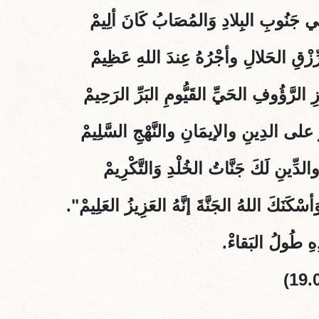
ِي جَنُوبِ البِلادِ وَالمُصَابُ كَانَ ألِيمْ
رِّزْقِ الحَلالِ وأجْرُهُ عِندَ اللهِ عَظِيمْ
زِ الرَّؤُوفِ الحَيِّ القَيُّومِ البَرِّ الرَحِيمْ
 على الدِينِ والإيمَانِ والنَّهْجِ السَّلِيمْ
دِّينِ لَكَ جَنَّاتُ الخُلْدِ وَالتَّكْرِيمْ
سْكَنَكَ اللهُ الجَنَّةَ إنَّهُ العَزِيزُ العَلِيمْ".
ُولُ البَقاءْ.