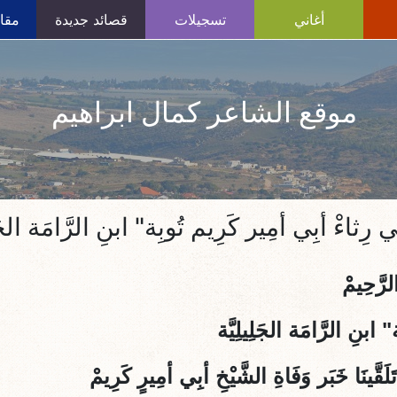
أغاني
تسجيلات
قصائد جديدة
مقال
موقع الشاعر كمال ابراهيم
اءْ أبِي أمِير كَرِيم تُوبِة" ابنِ الرَّامَة الجَلِ
حِيمْ
ة"
ابنِ الرَّامَة الجَلِيلِيَّة
َقَّينَا خَبَر وَفَاةِ الشَّيْخِ أبِي أمِيرٍ كَرِيمْ