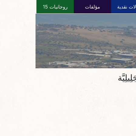
ات نقدية
مؤلفات
روجانيات 15
يلِيَّة