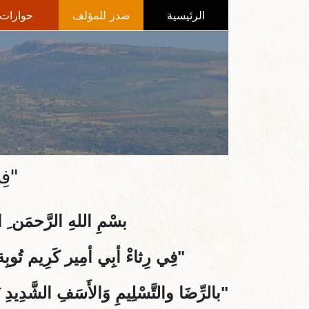
الرئيسية
صدر للمؤلف
حوارات
"فِي رِث
بسْمِ اللهِ الرَّحمَن ِ الرَّ
"فِي رِثاءْ أبِي أمِير كَرِيم تُوبِ
"بالرِّضَا والتَّسْلِيمِ وَالأَسَفِ الشَّدِيدِ تَل