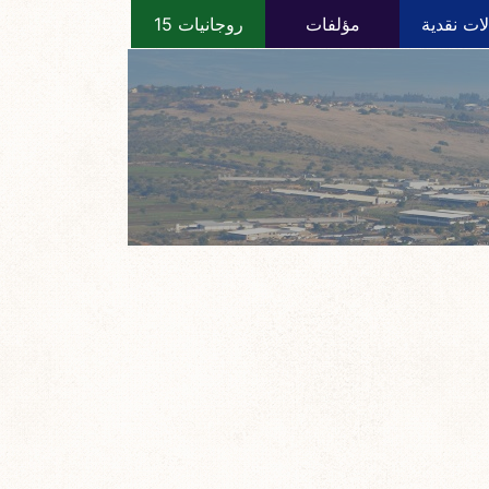
ات نقدية
مؤلفات
روجانيات 15