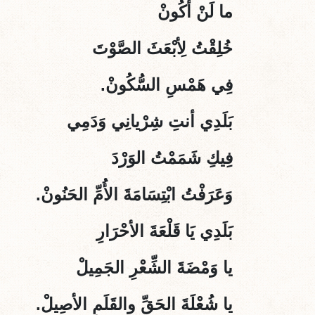
ما لَنْ أكُونْ
خُلِقْتُ لِأبْعَثَ الصَّوْتَ
فِي هَمْسِ السُّكُونْ.
بَلَدِي أنتِ شِرْيانِي وَدَمِي
فِيكِ شَمَمْتُ الوَرْدَ
وَعَرَفْتُ ابْتِسَامَةَ الأُمِّ الحَنُونْ.
بَلَدِي يَا قَلْعَةَ الأحْرَارِ
يا وَمْضَةَ الشِّعْرِ الجَمِيلْ
يا شُعْلَةَ الحَقِّ والقَلَمِ الأصِيلْ.