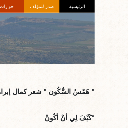
الرئيسية
صدر للمؤلف
حوارات
"
هَمْسُ السُّكُون " شعر كمال إبرا
"كَيْفَ لِي أنْ أكُونْ