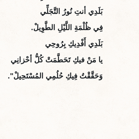
بَلَدِي أنتِ نُورُ التَّجَلِّي
فِي ظُلْمَةِ اللَّيْلِ الطَّوِيلْ.
بَلَدِي أَفْدِيكِ بِرُوحِي
يا مَنْ فيكِ تَحَطَّمَتْ كُلُّ أحْزانِي
وَحَقَّقْتُ فِيكِ حُلُمِي المُسْتَحِيلْ".