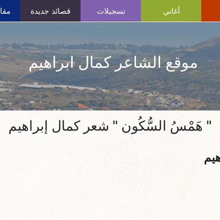
أغاني
تسجيلات
قصائد جديدة
مقال
موقع الشاعر كمال ابراهيم
" هَمْسُ السُّكُون " شعر كمال إبراهيم
هيم