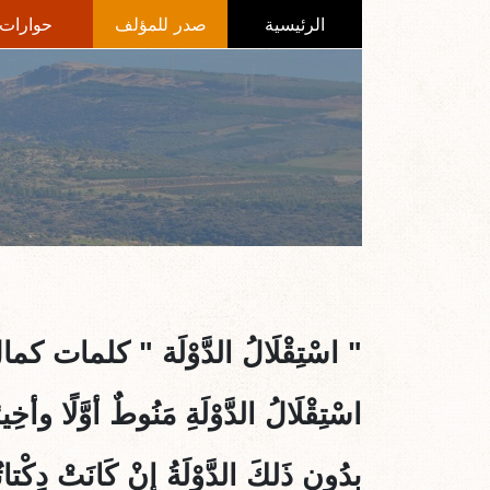
الرئيسية
صدر للمؤلف
حوارات
"
اسْتِقْلَالُ الدَّوْلَة
" كلمات كمال
اسْتِقْلَالُ الدَّوْلَةِ مَنُوطٌ أوَّلًا وأخِير
بِدُونِ ذَلكَ الدَّوْلَةُ إنْ كَانَتْ دِكْتاتٌ