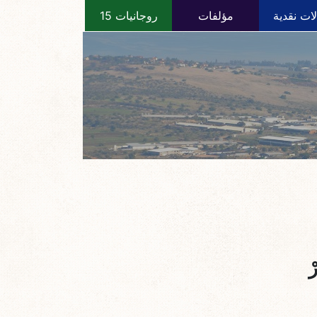
ات نقدية
مؤلفات
روجانيات 15
ْ