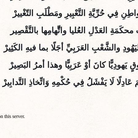
اطِنِ فِي حُرِّيَّةِ التَّعْبِيرِ ومَطْلَبِ التّغْييرْ
 محكَمَةِ العَدْلِ العُليا واتِّّهامِها بالتَّقْصِير
اليَهُودِ والشَّعْبِ العَرَبِيِّ أجَلًا بما فيهِ الكَثِِيرْ
لُوقٍ يَهودِيًّا كانَ أوْ عَرَبِيًّا وهذا أمرُ البَصِيرْ
َادِلًا لَا يَفْشَلُ فِي حُكْمِهِ وَاتِّخاذِ التَّدابِيرْ