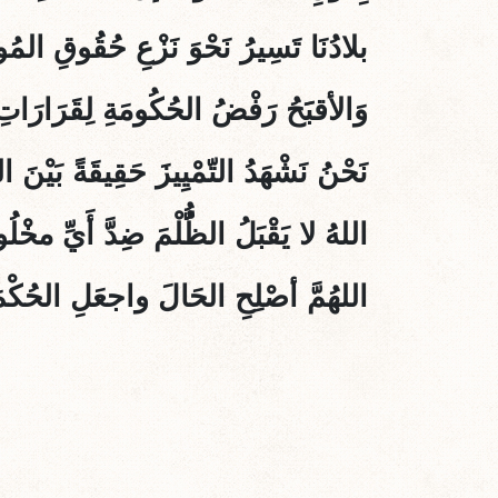
بلادُنَا تَسِيرُ نَحْوَ نَزْعِ حُقُوقِ المُو
وَالأقبََحُ رَفْضُ الحُكُومَةِ لِقَرَارَاتِ
نَحْنُ نَشْهَدُ التّمْيِيزَ حَقِيقَةً بَيْنَ 
اللهُ لا يَقْبَلُ الظُُُّلْمَ ضِدَّ أَيِّ مخْ
اللهُمَّ أصْلِحِ الحَالَ واجعَلِ الحُكْمَ ع