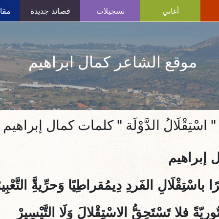
أغاني
تسجيلات
قصائد جديدة
مقال
موقع الشاعر كمال ابراهيم
" اسْتِقْلَالُ الدَّوْلَة " كلمات كمال إبراهيم
 إبراهيم
ًا باسْتِقْلَالِ الفَردِ دِيمُقراطِيًا وَحرِّيةَِّ التَّعْبِير
ورِيّةً فلا تَسْتَحِقُّ الاسْتِقْلالَ وَلَا التَّيْسِيرْ