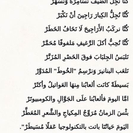
كُنَّا نُجِلُّ الضَّيفَ نُسَامِرُهُ وَنَسْهَرْ
كُنَّا نُجِلُّ الكِبارَ رَاجِينَ أنْ نَكْبَرْ
كُنَّا نركَبُ الأَرَاجِيحَ لَا نَخَافُ الخَطَرْ
كُنَّا نُحِبُّ أكلَ الرَّغيفِ مَلفوفًا مُحَمَّرْ
نَلبَسُ الجِلبَابَ فوقَ الخَصْرِ المُزَنَّرْ
نَلعَب البنانيرَ وَنرْسِمُ "الخُوطَ" المُدَوَّرْ
بَسيطَةً كانَت ألعابُنا مِنهَا العَواتيلُ وأكثَرْ
امَّا اليومَ فألعابُنا علَى الجَوَّالِ والكومبيوتَرْ
بئْسَ الزمانُ مُرَوِّجُ المِكياجِ والشََّعرِ المُعَطَّرْ
اليَومَ حَياتُنَا باتت بالتكنولوجيا عَقلًا مُسَيطَرْ".