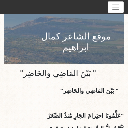
موقع الشاعر كمال
ابراهيم
" بَيْنَ المَاضِي والحَاضِر"
" بَيْنَ المَاضِي والحَاضِر"
"
عَلَّمُونَا احتِرامَ الجَارِ مُنذُ الصِّغَرْ