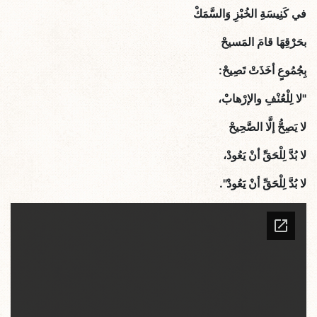
في كَنِيسَةِ الخُبْزِ وَالسَّمَكْ
بحَرْقِهَا قامَ المَسيحْ
بِجُمُوعٍ أخَذَتْ تَصِيحْ:
"لا لِلْعُنْفِ والإرْهابْ،
لا يَصِحُّ إلَّا الصَّحِيحْ
لا بُدَّ لِلْحَقِّ أنْ يَعُودْ،
لا بُدَّ لِلْحَقِّ أنْ يَعُودْ".