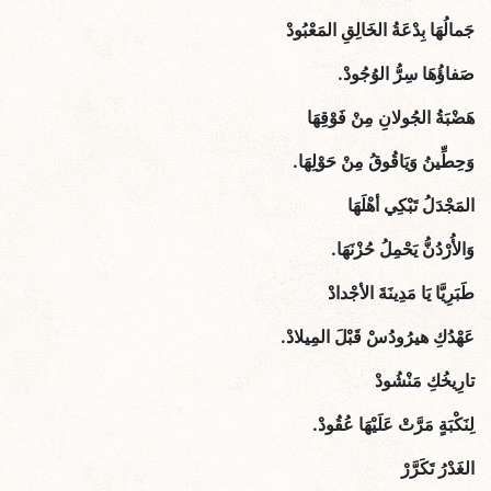
جَمالُهَا بِدْعَةُ الخَالِقِ المَعْبُودْ
صَفاؤُهَا سِرُّ الوُجُودْ.
هَضْبَةُ الجُولانِ مِنْ فَوْقِهَا
وَحِطِّينُ وَيَاقُوقُ مِنْ حَوْلِهَا.
المَجْدَلُ تَبْكِي أهْلَهَا
وَالأُرْدُنُّ يَحْمِلُ حُزْنَهَا.
طَبَرِيَّا يَا مَدِينَةَ الأجْدادْ
عَهْدُكِ هيرُودُسْ قَبْلَ المِيلادْ.
تارِيخُكِ مَنْشُودْ
لِنَكْبَةٍ مَرَّتْ عَلَيْهَا عُقُودْ.
الغَدْرُ تَكَرَّرْ