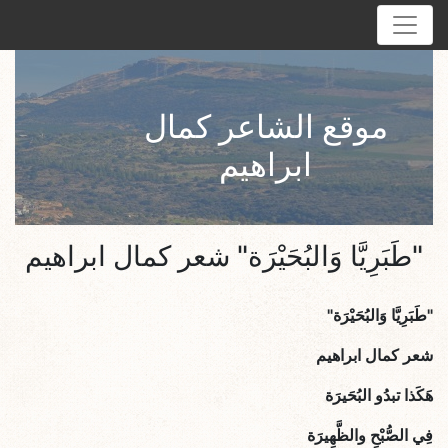
موقع الشاعر كمال
ابراهيم
"طَبَرِيَّا وَالبُحَيْرَة" شعر كمال ابراهيم
"طَبَرِيَّا وَالبُحَيْرَة"
شعر كمال ابراهيم
هَكَذا تبدُو البُحَيرَة
فِي الصُّبْحِ والظَّهِيرَة