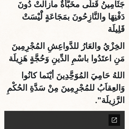
جَثَامِينُ قَتلَى مخَبَّأةٌ مازالتْ دُونَ
دَفْنِهَا والنَّازِحُونَ بمَجَاعَةٍ لَْْيْسَتْ
قَلِيلَة
الخِزْيُ والعَارُ للدَّواعِشِ المُجْرِمِينَ
مَنِ اعتَدُوا باسْمِ الدِّينِ وَحُجَّةٍ هَزِيلَة
اللهُ حَامِيَ المُوََحَِّدِينَ أيْنَما كانُوا
وَالعِقاَبُ للمُجْرِمِينَ مِنْ سَدَّةِ الحُكْمِ
الرَّزِيلَة".