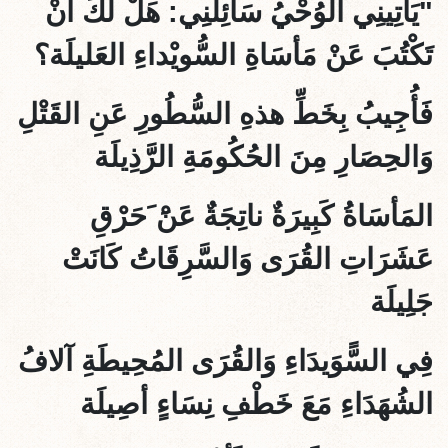
"يَأْتِينِي الوُحْيُ سَائِلَنِي: هَلْ لَكَ أنْ
تَكْتُبَ عَنْ مَأسَاةِ السُّويْداءِ العَليلَة؟
فَأُجِيبُ بِخَطِّ هذهِ السُّطُورِ عَنِ القَتْلِ
وَالحِصَارِ مِنَ الحُكُومَةِ الرَّذِيلَة
المَأسَاةُ كَبِيرَةٌ ناتِجَةٌ عَنَْ َحَرْقِ
عَشَرَاتِ القُرَى وَالسَّرِقَاتُ كَانَتْ
جَلِيلَة
فِي السًّوَيدَاءِ وَالقُرَى المُحِيطَةِ آلافُ
الشُهَدَاءِ مَعَ خَطْفِ نِسَاءٍ أصِيلَة