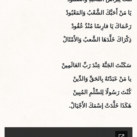
يَا مَنْ أَحَبَّكَ الشَّعْبُ وَالمَعْبُودْ
رَحْمَاكَ يَا فارِسًا مُنْذُ عُقُودْ
ذِكْرَاكَ خَلَّدَهَا الشَّعبُ وَالأَمْثَالْ
سَكَنْتَ الجَنَّةَ عِنْدَ رَبِّ العَالَمِينْ
يا مَنْ عَبَدْتَهُ بِالحَقِّ وَالدِّينْ
كُنْتَ رَسُولًا لِلسِّلْمِ المُبِينْ
هَكَذَا خَلَّدَتْ إسْمَكَ الأَجْيَالْ.