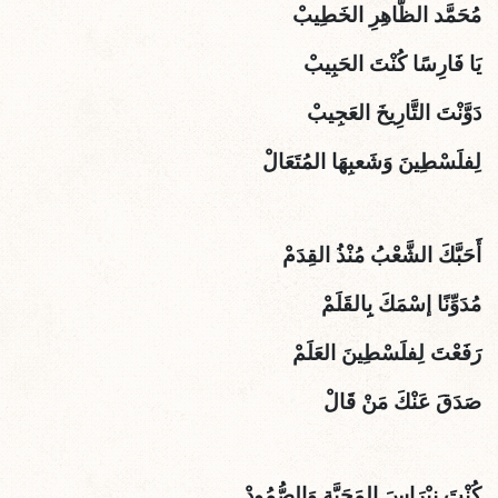
مُحَمَّد الظَّاهِرِ الخَطِيبْ
يَا فَارِسًا كُنْتَ الحَبِيبْ
دَوَّنْتَ التَّارِيخَ العَجِيبْ
لِفلَسْطِينَ وَشَعبِهَا المُتَعَالْ
أَحَبَّكَ الشَّعْبُ مُنْذُ القِدَمْ
مُدَوِّنًا إسْمَكَ بِِالقَلَمْ
رَفَعْتَ لِفلَسْطِينَ العَلَمْ
صَدَقَ عَنْكَ مَنْ قَالْ
كُنْتَ نِبْرَاسَ المَحَبَّةِ وَالصُّمُودْ