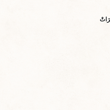
رَاتْ