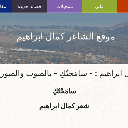
أغاني
تسجيلات
قصائد جديدة
مقال
موقع الشاعر كمال ابراهيم
براهيم : - سامَحتُكِ - بالصوت والصور عب
سامَحْتُكِ
شعر كمال ابراهيم