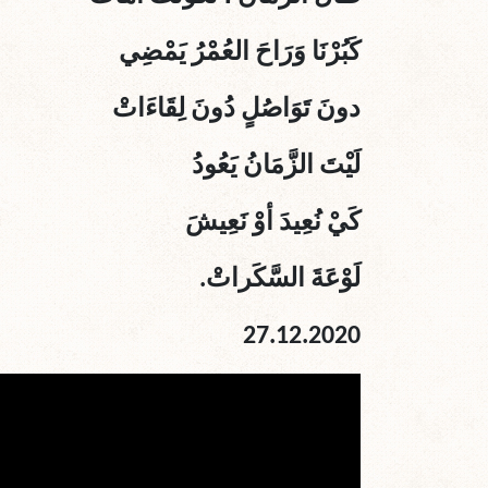
كَبُرْنَا وَرَاحَ العُمْرُ يَمْضِي
دونَ تَوَاصُلٍ دُونَ لِقَاءَاتْ
لَيْتَ الزَّمَانُ يَعُودُ
كَيْ نُعِيدَ أوْ نَعِيشَ
لَوْعَةَ السَّكَراتْ.
27.12.2020