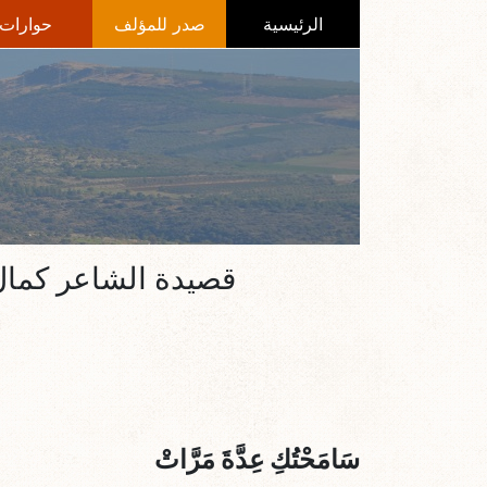
الرئيسية
صدر للمؤلف
حوارات
قصيدة الشاعر كمال ا
سَامَحْتُكِ عِدَّةَ مَرَّاتْ