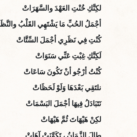
لكِنَّكِ خُنْتِ العَهْدَ والسَّهَرَاتْ
أجْمَلُ الحُبِّ مَا يَشْتَهِي القَلْبُ والنَّظَ
كُنْتِ فِي نَظَرِي أجْمَلَ السِّتَّاتْ
لَكِنَّكِ غِبْتِ عَنِّي سَنَوَاتْ
كُنْتُ أرْجُو أنْ تَكُونَ سَاعَاتْ
نلتَقِي بَعْدَهَا وَلَوْ لَحَظَاتْ
نَتَبَادَلُ فِيهَا أجْمَلَ البَسْمَاتْ
لكِنْ هَيْهَاتَ ثُمَّ هَيْهَاتْ
طالَ الزَّمَانُ ، تَكَوَّنَتْ آهَاتْ