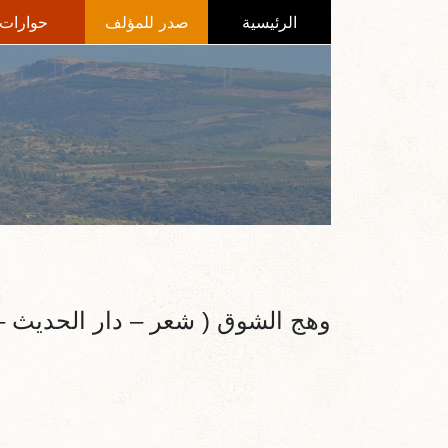
الرئيسية
صدر للمؤلف
حوارات
وهج الشوق ( شعر – دار الحديث – عس