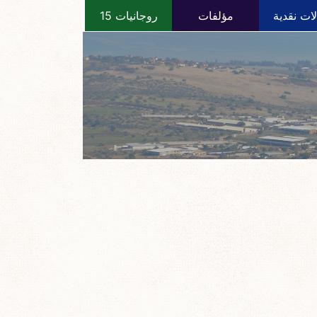
ات نقدية
مؤلفات
روجانيات 15