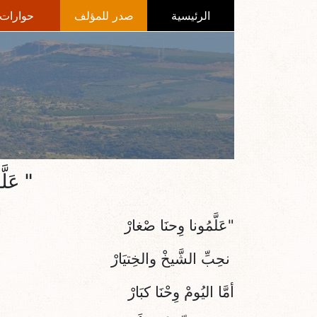
الرئيسية
صدر للمؤلف
حوارات
" عَل
"عَلَّمُونا وِحنَا صْغارْ
نحِبِّ الشَّيخْ والخِتيَارْ
أمَّا اليُومْ وِحْنَا كبَارْ