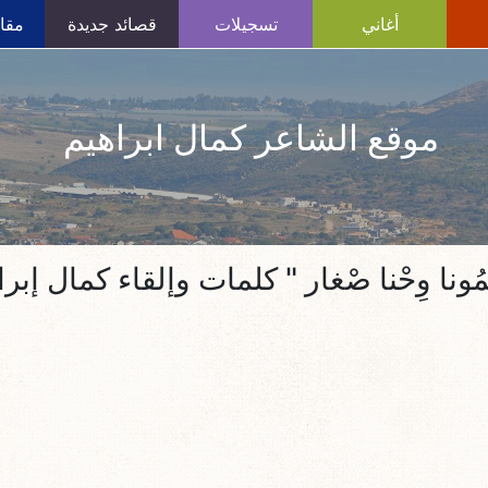
أغاني
تسجيلات
قصائد جديدة
مقال
موقع الشاعر كمال ابراهيم
َّمُونا وِحْنا صْغار " كلمات وإلقاء كمال إبر