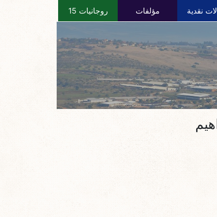
ات نقدية
مؤلفات
روجانيات 15
اهيم