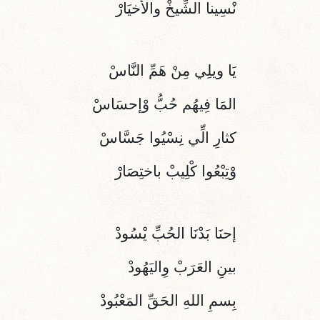
نْسِينا الشِّيخْ والأَخيَارْ
يَا ويلِي مِنْ هَمِّ النَّاسْ
المَا فِيهُم حُبُّ وْإحسَاسْ
كثارِ الِّي نِسْيُوا جَسَّاسْ
وْتِبْعُوا كْلِيبْ باختِصَارْ
إحنَا بَدْنَا الحُبِّ يْسُودْ
بينِ العَرَبْ وِاليَهُود
بِسمِ اللهِ الحَقِّ المَعْبُودْ