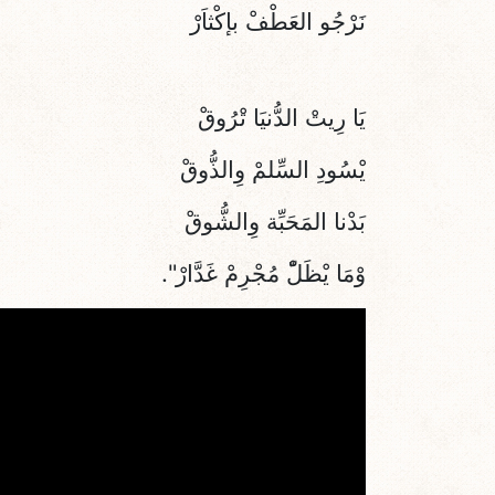
نَرْجُو العَطْفْ بإكْثاَرْ
يَا رِيتْ الدُّنيَا تْرُوقْ
يْسُودِ السِّلمْ وِالذُّوقْ
بَدْنا المَحَبِّة وِالشُّوقْ
وْمَا يْظَلّْ مُجْرِمْ غَدَّارْ".