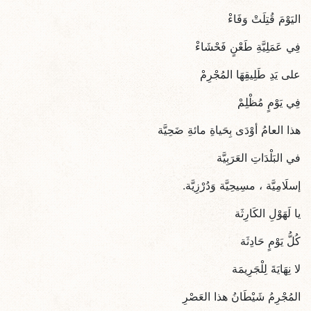
اليَوْمَ قُتِلَتْ وَفَاءْ
فِي عَمَلِيَّةِ طَعْنٍ فَحْشَاءْ
على يَدِ طَلِيقِهَا المُجْرِمْ
فِي يَوْمٍ مُظْلِمْ
هذا العامُ أوْدَى بِحَياةِ مائةِ ضَحِيَّة
في البَلْدَاتِ العَرَبِيَّة
إسلَامِيَّة ، مسِيحِيَّة وَدُرْزِيَّة.
يا لَهَوْلِ الكَارِثَة
كُلُّ يَوْمٍ حَادِثَة
لا نِهَايَةَ لِلْجَرِيمَة
المُجْرِمُ شَيْطَانُ هذا العَصْرِ