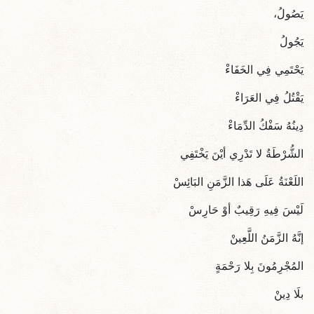
يَصُولُ،
يَجُولُ
يَحْتَمِي فِي الخَفَاءْ
يَقْتُلُ فِي العَرَاءْ
دِينُهُ سَفْكُ الدِّمَاءْ
الشُّرْطَةُ لا تَدْرِي أيْنَ يَخْتَفِي
اللَعْنَةُ عَلَى هَذا الزَّمَنِ البَائِسْ
لَيْسَ فِيهِ رَقِيبٌ أوْ حَارِسْ
إنَّهُ الزَّمَنُ اللَّعِينْ
المُجْرِمُونَ بِلا رَحْمَةٍ
بلَا دِينْ