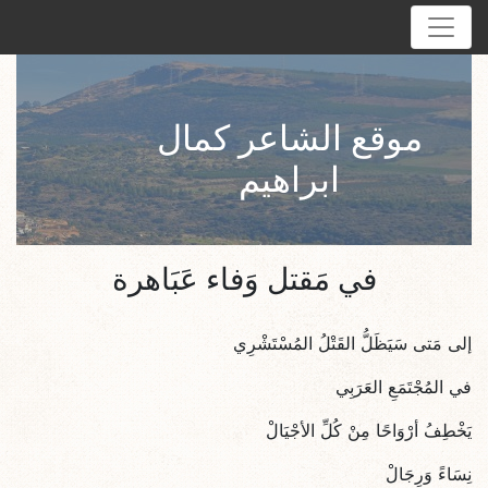
موقع الشاعر كمال
ابراهيم
في مَقتل وَفاء عَبَاهرة
إلى مَتى سَيَظَلُّ القَتْلُ المُسْتَشْرِي
في المُجْتَمَعِ العَرَبِي
يَخْطِفُ أرْوَاحًا مِنْ كُلِّ الأجْيَالْ
نِسَاءً وَرِجَالْ